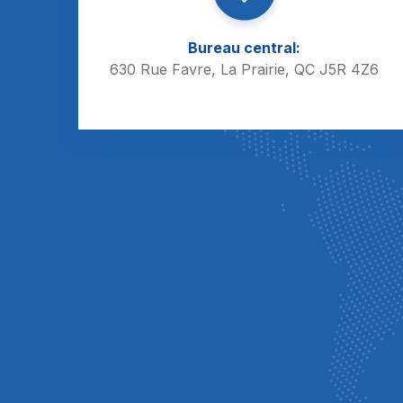
Bureau central:
630 Rue Favre, La Prairie, QC J5R 4Z6