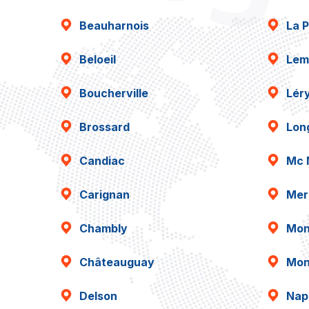
Beauharnois
La P
Beloeil
Lem
Boucherville
Lér
Brossard
Lon
Candiac
Mc 
Carignan
Mer
Chambly
Mon
Châteauguay
Mon
Delson
Napi