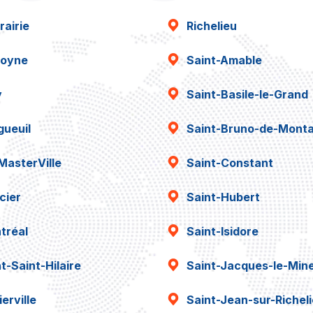
rairie
Richelieu
oyne
Saint-Amable
y
Saint-Basile-le-Grand
gueuil
Saint-Bruno-de-Montar
MasterVille
Saint-Constant
cier
Saint-Hubert
tréal
Saint-Isidore
t-Saint-Hilaire
Saint-Jacques-le-Min
erville
Saint-Jean-sur-Richel