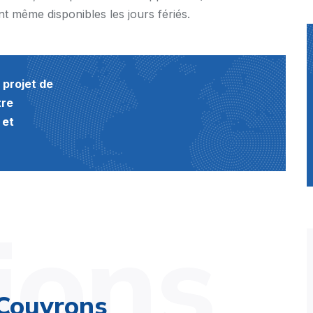
t même disponibles les jours fériés.
 projet de
tre
 et
ions
Couvrons