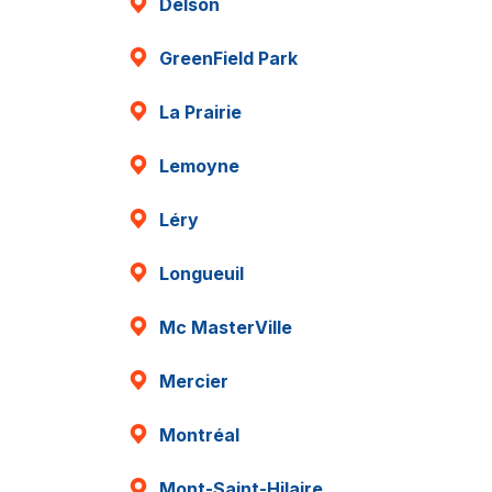
Delson
GreenField Park
La Prairie
Lemoyne
Léry
Longueuil
Mc MasterVille
Mercier
Montréal
Mont-Saint-Hilaire