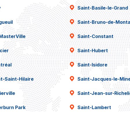
y
Saint-Basile-le-Grand
gueuil
Saint-Bruno-de-Montar
MasterVille
Saint-Constant
cier
Saint-Hubert
tréal
Saint-Isidore
t-Saint-Hilaire
Saint-Jacques-le-Min
erville
Saint-Jean-sur-Richel
erburn Park
Saint-Lambert