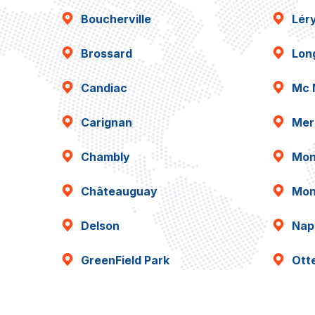
Boucherville
Lér
Brossard
Lon
Candiac
Mc 
Carignan
Mer
Chambly
Mon
Châteauguay
Mon
Delson
Napi
GreenField Park
Ott