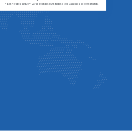
* Les horaires peuvent varier selon les jours fériés et les vacances de construction.